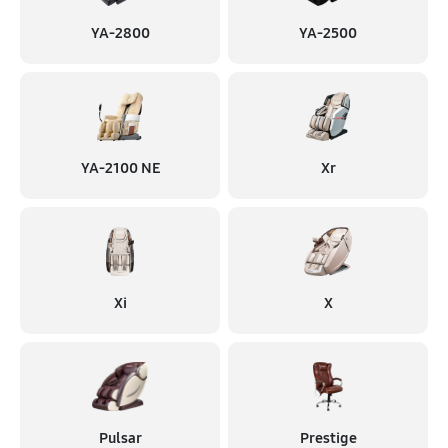
YA-2800
YA-2500
YA-2100 NE
Xr
Xi
X
Pulsar
Prestige