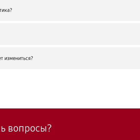
тика?
т измениться?
сь вопросы?