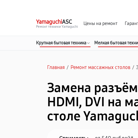
г. Пермь
Ежедневно, с 10:00 до 20:00
Yamaguchi
ASC
Цены на ремонт
Гаран
Ремонт техники Yamaguchi
Крупная бытовая техника
Мелкая бытовая техн
Главная
/
Ремонт массажных столов
/
Замена разъём
HDMI, DVI на 
столе Yamaguc