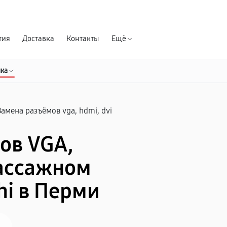
Гарантия д
тия
Доставка
Контакты
Ещё
ика
Замена разъёмов vga, hdmi, dvi
ов VGA,
массажном
hi в Перми