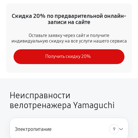
Замена шатуна велотренажёра
Скидка 20% по предварительной онлайн-
540 руб
60 минут
записи на сайте
Замена подшипников маховика велотренажёра
Оставьте заявку через сайт и получите
индивидуальную скидку на все услуги нашего сервиса
1620 руб
60 минут
Получить скидку 20%
Замена подшипников каретки велотренажёра
1080 руб
60 минут
Замена каретки велотренажёра
1080 руб
60 минут
Неисправности
велотренажера Yamaguchi
Замена педали велотренажёра
310 руб
60 минут
Ремонт отдельного электронного блока оборудования
Электропитание
9
1150 руб
60 минут