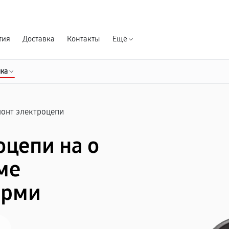
Гарантия д
тия
Доставка
Контакты
Ещё
ика
онт электроцепи
оцепи на о
ме
ерми