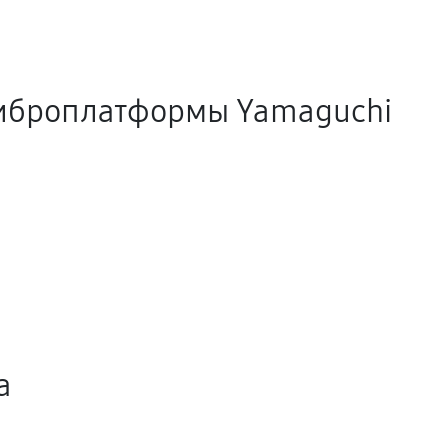
иброплатформы Yamaguchi
а