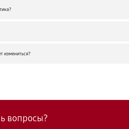
тика?
т измениться?
сь вопросы?